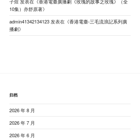
子煜
发表在《
香港電臺廣播劇《玫瑰的故事之玫瑰》（全
10集）亦舒原著
》
admin41342134123
发表在《
香港電臺-三毛流浪記系列廣
播劇
》
归档
2026 年 8 月
2026 年 7 月
2026 年 6 月