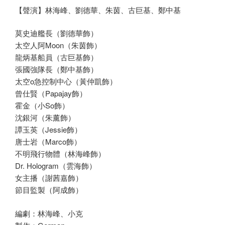
【聲演】林海峰、劉德華、朱茵、古巨基、鄭中基
莫史迪艦長（劉德華飾）
太空人阿Moon（朱茵飾）
龍炳基船員（古巨基飾）
張國強隊長（鄭中基飾）
太空o急控制中心（黃仲凱飾）
曾仕賢（Papajay飾）
霍金（小So飾）
沈銀河（朱薰飾）
譚玉英（Jessie飾）
唐士岩（Marco飾）
不明飛行物體（林海峰飾）
Dr. Hologram（雲海飾）
女主播（謝茜嘉飾）
節目監製（阿成飾）
編劇：林海峰、小克