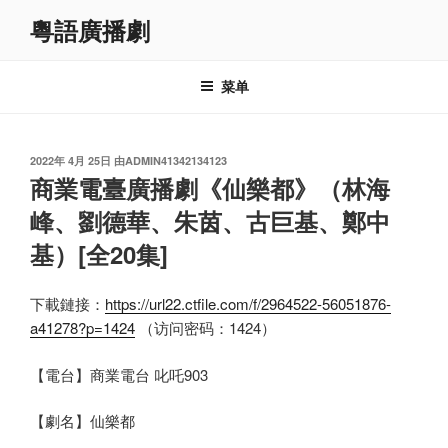
跳
粵語廣播劇
至
内
容
菜单
发
2022年 4月 25日
由
ADMIN41342134123
布
商業電臺廣播劇《仙樂都》（林海
于
峰、劉德華、朱茵、古巨基、鄭中
基）[全20集]
下載鏈接：
https://url22.ctfile.com/f/2964522-56051876-
a41278?p=1424
（访问密码：1424）
【電台】商業電台 叱吒903
【劇名】仙樂都