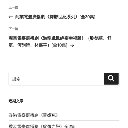
文
上
上一篇
章
一
商業電臺廣播劇《抑鬱世紀系列》[全30集]
导
篇
航
文
下
下一篇
章
一
商業電臺廣播劇《游龍戲鳳絶密幸福版》（劉德華、舒
篇
淇、何韻詩、林嘉華）[全10集]
文
章
搜
搜
索
索：
近期文章
香港電臺廣播劇《竇娥冤》
香港電臺廣播劇《盤瓠之戀》全2集