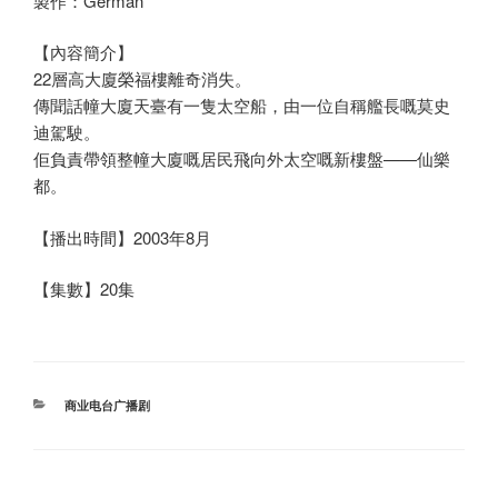
製作：German
【內容簡介】
22層高大廈榮福樓離奇消失。
傳聞話幢大廈天臺有一隻太空船，由一位自稱艦長嘅莫史
迪駕駛。
佢負責帶領整幢大廈嘅居民飛向外太空嘅新樓盤——仙樂
都。
【播出時間】2003年8月
【集數】20集
分
商业电台广播剧
类