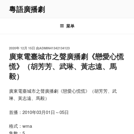
跳
粵語廣播劇
至
内
容
菜单
发
2020年 12月 15日
由
ADMIN41342134123
布
廣東電臺城市之聲廣播劇《戀愛心慌
于
慌》（胡芳芳、武琳、黃志遠、馬
毅）
廣東電臺城市之聲廣播劇《戀愛心慌慌》（胡芳芳、武
琳、黃志遠、馬毅）
首播：2010年03月01日～05日
格式：wma
集數：5