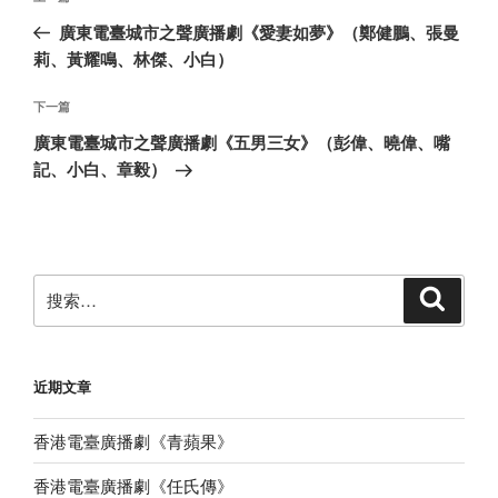
章
一
廣東電臺城市之聲廣播劇《愛妻如夢》（鄭健鵬、張曼
导
篇
莉、黃耀鳴、林傑、小白）
航
文
章
下
下一篇
一
廣東電臺城市之聲廣播劇《五男三女》（彭偉、曉偉、嘴
篇
記、小白、章毅）
文
章
搜
搜
索
索：
近期文章
香港電臺廣播劇《青蘋果》
香港電臺廣播劇《任氏傳》