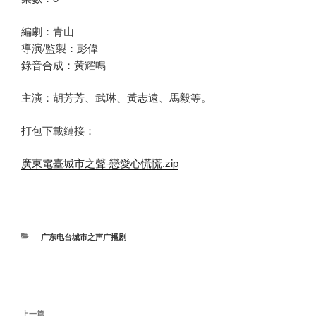
編劇：青山
導演/監製：彭偉
錄音合成：黃耀鳴
主演：胡芳芳、武琳、黃志遠、馬毅等。
打包下載鏈接：
廣東電臺城市之聲-戀愛心慌慌.zip
分
广东电台城市之声广播剧
类
文
上
上一篇