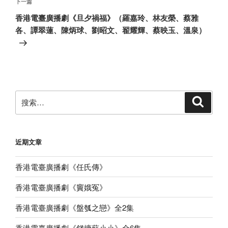
章
下
下一篇
一
香港電臺廣播劇《旦夕禍福》（羅嘉玲、林友榮、蔡雅
篇
各、譚翠蓮、陳炳球、劉昭文、翟耀輝、蔡映玉、溫泉）
文
章
搜
搜
索
索：
近期文章
香港電臺廣播劇《任氏傳》
香港電臺廣播劇《竇娥冤》
香港電臺廣播劇《盤瓠之戀》全2集
香港電臺廣播劇《錢塘蘇小小》全6集