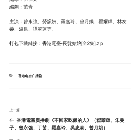
編劇：范青
主演：曾永強、勞韻妍、羅嘉玲、曾月娥、翟耀輝、林友
榮、溫泉、譚翠蓮等。
打包下載鏈接：
香港電臺-長髮姑娘[全2集].zip
分
香港电台广播剧
类
文
上
上一篇
章
一
香港電臺廣播劇《不回家吃飯的人》（翟耀輝、朱曼
导
篇
子、曾永強、丁茵、羅嘉玲、吳忠泰、曾月娥）
航
文