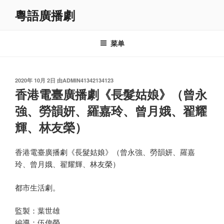
跳
粵語廣播劇
至
内
容
菜单
发
2020年 10月 2日
由
ADMIN41342134123
布
香港電臺廣播劇《長髮姑娘》（曾永
于
強、勞韻妍、羅嘉玲、曾月娥、翟耀
輝、林友榮）
香港電臺廣播劇《長髮姑娘》（曾永強、勞韻妍、羅嘉
玲、曾月娥、翟耀輝、林友榮）
都市生活劇。
監製：葉世雄
編導：伍偉榮