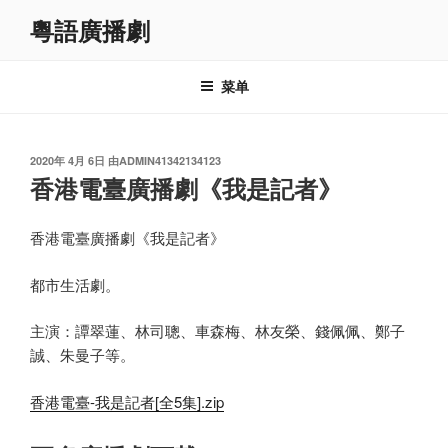
跳
粵語廣播劇
至
内
容
菜单
发
2020年 4月 6日
由
ADMIN41342134123
布
香港電臺廣播劇《我是記者》
于
香港電臺廣播劇《我是記者》
都市生活劇。
主演：譚翠蓮、林司聰、車森梅、林友榮、錢佩佩、鄭子
誠、朱曼子等。
香港電臺-我是記者[全5集].zip