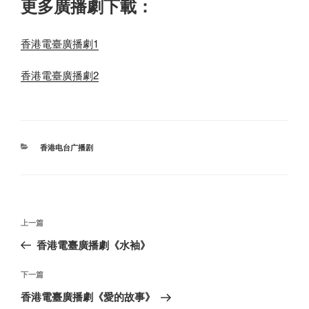
更多廣播劇下載：
香港電臺廣播劇1
香港電臺廣播劇2
分
香港电台广播剧
类
文
上
上一篇
章
一
香港電臺廣播劇《水袖》
导
篇
航
文
下
下一篇
章
一
香港電臺廣播劇《愛的故事》