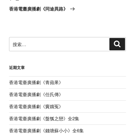
章
一
香港電臺廣播劇《同途異路》
篇
文
章
搜
搜
索
索：
近期文章
香港電臺廣播劇《青蘋果》
香港電臺廣播劇《任氏傳》
香港電臺廣播劇《竇娥冤》
香港電臺廣播劇《盤瓠之戀》全2集
香港電臺廣播劇《錢塘蘇小小》全6集