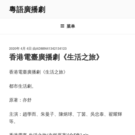
跳
粵語廣播劇
至
内
容
菜单
发
2020年 4月 4日
由
ADMIN41342134123
布
香港電臺廣播劇《生活之旅》
于
香港電臺廣播劇《生活之旅》
都市生活劇。
原著：亦舒
主演：趙學而、朱曼子、陳炳球、丁茵、吳忠泰、翟耀輝
等。
香港電臺-生活之旅(亦舒原著)[全5集].zip