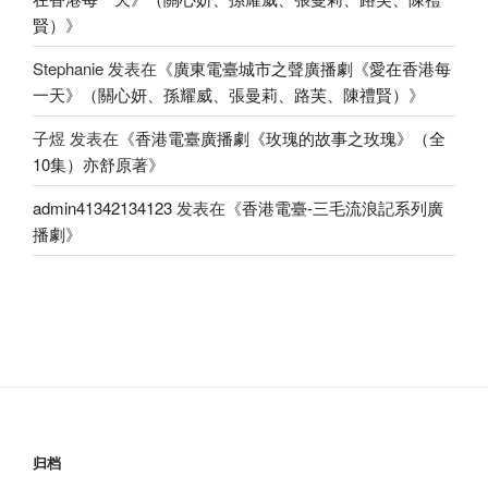
賢）
》
Stephanie
发表在《
廣東電臺城市之聲廣播劇《愛在香港每
一天》（關心妍、孫耀威、張曼莉、路芙、陳禮賢）
》
子煜
发表在《
香港電臺廣播劇《玫瑰的故事之玫瑰》（全
10集）亦舒原著
》
admin41342134123
发表在《
香港電臺-三毛流浪記系列廣
播劇
》
归档