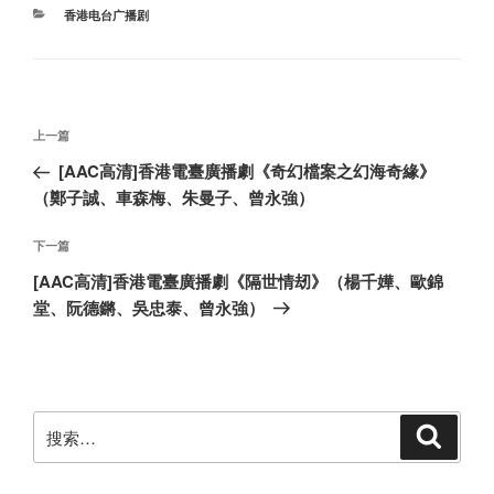
分
香港电台广播剧
类
文
上
上一篇
章
一
[AAC高清]香港電臺廣播劇《奇幻檔案之幻海奇緣》
导
篇
（鄭子誠、車森梅、朱曼子、曾永強）
航
文
章
下
下一篇
一
[AAC高清]香港電臺廣播劇《隔世情刼》（楊千嬅、歐錦
篇
堂、阮德鏘、吳忠泰、曾永強）
文
章
搜
搜
索
索：