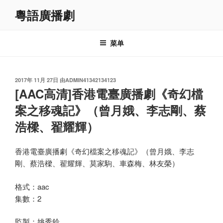
跳
粵語廣播劇
至
内
容
菜单
发
2017年 11月 27日
由
ADMIN41342134123
布
[AAC高清]香港電臺廣播劇《奇幻檔
于
案之移魂記》（曾月娥、李志剛、蔡
浩樑、翟耀輝）
香港電臺廣播劇《奇幻檔案之移魂記》（曾月娥、李志
剛、蔡浩樑、翟耀輝、莫家駒、車森梅、林友榮）
格式：aac
集數：2
監製：姚秀鈴