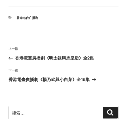
分
香港电台广播剧
类
文
上
上一篇
章
一
香港電臺廣播劇《明太祖與馬皇后》全2集
导
篇
航
文
下
下一篇
章
一
香港電臺廣播劇《楊乃武與小白菜》全15集
篇
文
章
搜
搜
索
索：