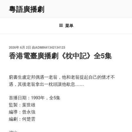
跳
粵語廣播劇
至
内
容
菜单
发
2026年 6月 2日
由
ADMIN41342134123
布
香港電臺廣播劇《枕中記》全5集
于
窮書生盧定邦偶遇一老翁，他和老翁提起自己的懷才不
遇，其後老翁拿出一枕頭讓他歇息……
首播日期：1993年，全5集
監製：葉世雄
編導：曾永強
編劇：何楚雲