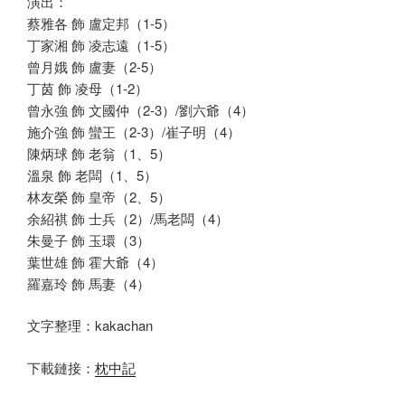
演出：
蔡雅各 飾 盧定邦（1-5）
丁家湘 飾 凌志遠（1-5）
曾月娥 飾 盧妻（2-5）
丁茵 飾 凌母（1-2）
曾永強 飾 文國仲（2-3）/劉六爺（4）
施介強 飾 蠻王（2-3）/崔子明（4）
陳炳球 飾 老翁（1、5）
溫泉 飾 老闆（1、5）
林友榮 飾 皇帝（2、5）
余紹祺 飾 士兵（2）/馬老闆（4）
朱曼子 飾 玉環（3）
葉世雄 飾 霍大爺（4）
羅嘉玲 飾 馬妻（4）
文字整理：kakachan
下載鏈接：
枕中記