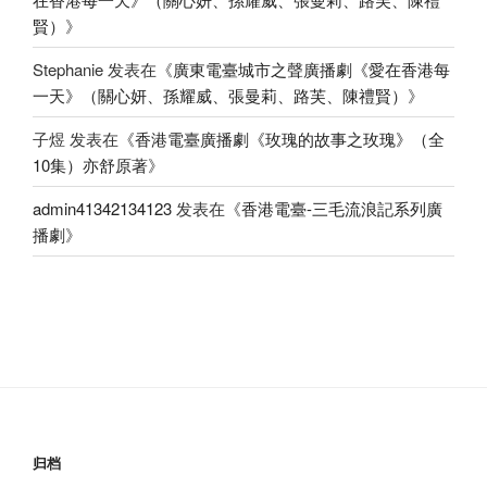
賢）
》
Stephanie
发表在《
廣東電臺城市之聲廣播劇《愛在香港每
一天》（關心妍、孫耀威、張曼莉、路芙、陳禮賢）
》
子煜
发表在《
香港電臺廣播劇《玫瑰的故事之玫瑰》（全
10集）亦舒原著
》
admin41342134123
发表在《
香港電臺-三毛流浪記系列廣
播劇
》
归档