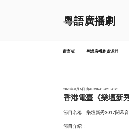
跳
至
粵語廣播劇
内
容
留言板
粵語廣播劇資源群
发
2025年 8月 5日
由
ADMIN41342134123
布
香港電臺《樂壇新秀
于
節目名稱：樂壇新秀2017閉幕
節目介紹：