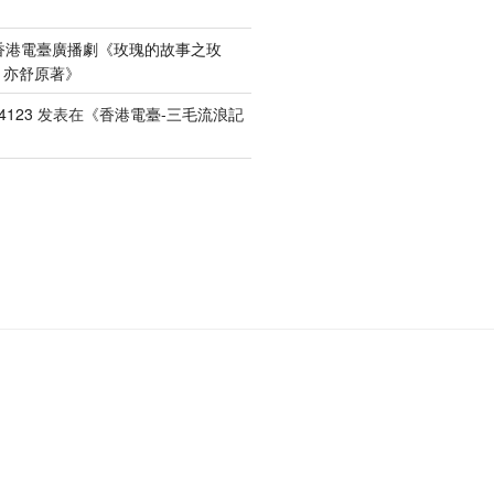
香港電臺廣播劇《玫瑰的故事之玫
）亦舒原著
》
4123
发表在《
香港電臺-三毛流浪記