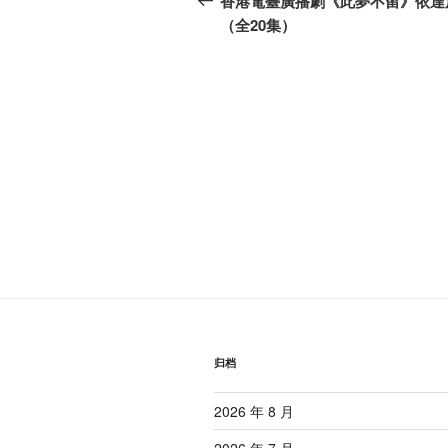
香港電臺廣播劇《此夢不留》依達
篇
（全20集）
导
文
航
章
归档
2026 年 8 月