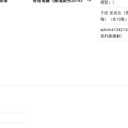
原著
香港電臺《樂壇新秀2019》
禮賢）
》
篇
文
子煜
发表在《
瑰》（全10集
章
admin4134213
系列廣播劇
》