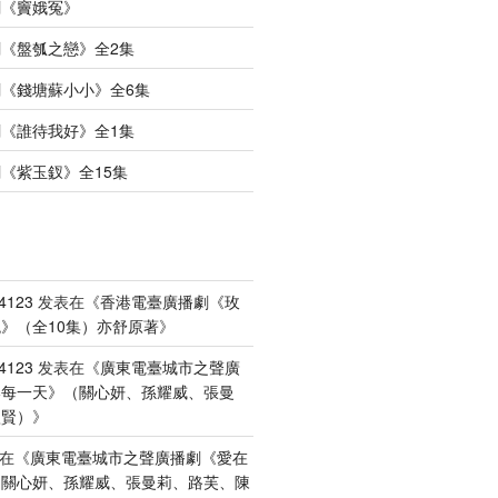
劇《竇娥冤》
《盤瓠之戀》全2集
《錢塘蘇小小》全6集
《誰待我好》全1集
《紫玉釵》全15集
4123
发表在《
香港電臺廣播劇《玫
》（全10集）亦舒原著
》
4123
发表在《
廣東電臺城市之聲廣
港每一天》（關心妍、孫耀威、張曼
禮賢）
》
在《
廣東電臺城市之聲廣播劇《愛在
（關心妍、孫耀威、張曼莉、路芙、陳