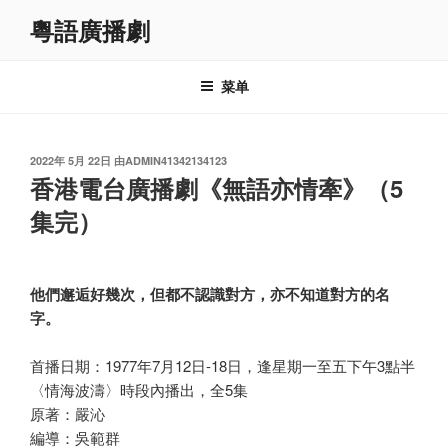
跳
粵語廣播劇
至
内
容
菜单
发
2022年 5月 22日
由
ADMIN41342134123
布
香港電台廣播劇《無語亦情牽》（5
于
集完）
他們邂逅好幾次，但都不認識對方，亦不知道對方的名
字。
首播日期：1977年7月12日-18日，逢星期一至五下午3點半
〈情海波濤〉時段內播出，全5集
原著：嚴沁
編導：吳範群