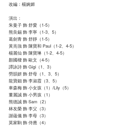
改編：楊婉媚
演出：
朱曼子 飾 舒愛（1-5）
熊良錫 飾 李寧（1-3、5）
葛劍青 飾 舒靜（1-5）
黃兆強 飾 陳寶和 Paul（1-2、4-5）
楊麗仙 飾 陳寶琳（1-2、4-5）
顏國樑 飾 歐文（4-5）
譚詠詩 飾 Gigi（1、3）
勞韻妍 飾 舒母（1、3、5）
龍寶鈿 飾 李淑霞（3、5）
車森梅 飾 小女孩（1）/Lily（5）
董麗誠 飾 小男孩（1）
熊德誠 飾 Sam（2）
林友榮 飾 李父（3）
謝蘊儀 飾 李母（3）
莫家駒 飾 侍應（4）