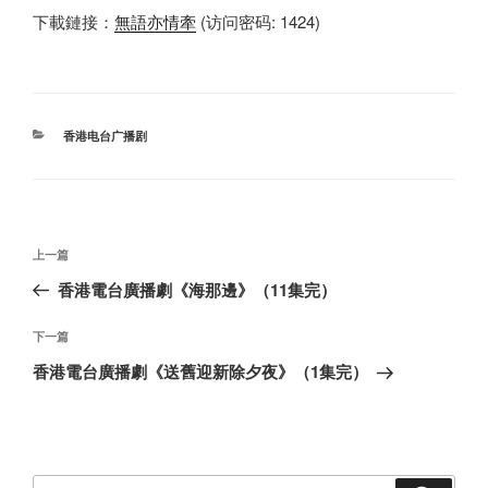
下載鏈接：
無語亦情牽
(访问密码: 1424)
分
香港电台广播剧
类
文
上
上一篇
章
一
香港電台廣播劇《海那邊》（11集完）
导
篇
航
文
下
下一篇
章
一
香港電台廣播劇《送舊迎新除夕夜》（1集完）
篇
文
章
搜