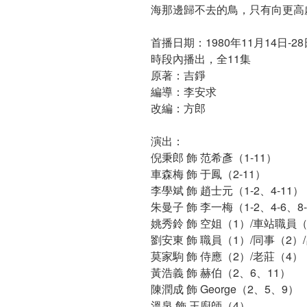
海那邊歸不去的鳥，只有向更高
首播日期：1980年11月14日
時段內播出，全11集
原著：吉錚
編導：李安求
改編：方郎
演出：
倪秉郎 飾 范希彥（1-11）
車森梅 飾 于鳳（2-11）
李學斌 飾 趙士元（1-2、4-11）
朱曼子 飾 李一梅（1-2、4-6、8-
姚秀鈴 飾 空姐（1）/車站職員（
劉安東 飾 職員（1）/同事（2）/
莫家駒 飾 侍應（2）/老莊（4）
黃浩義 飾 赫伯（2、6、11）
陳潤成 飾 George（2、5、9）
溫泉 飾 王廚師（4）