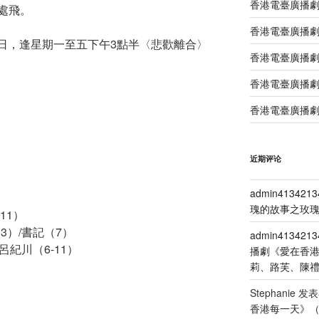
香港電臺廣播
處飛。
香港電臺廣播
-28日，逢星期一至五下午3點半〈悲歡離合〉
香港電臺廣播劇
香港電臺廣播劇
香港電臺廣播劇
近期评论
admin4134213
瑰的故事之玫瑰
11）
3）/書記（7）
admin4134213
呂紀川（6-11）
播劇《愛在香
莉、路芙、陳
Stephanie
发表
香港每一天》