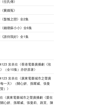
劇《任氏傳》
劇《竇娥冤》
《盤瓠之戀》全2集
《錢塘蘇小小》全6集
《誰待我好》全1集
4123
发表在《
香港電臺廣播劇《玫
》（全10集）亦舒原著
》
4123
发表在《
廣東電臺城市之聲廣
港每一天》（關心妍、孫耀威、張曼
禮賢）
》
在《
廣東電臺城市之聲廣播劇《愛在
（關心妍、孫耀威、張曼莉、路芙、陳