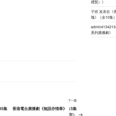
禮賢）
》
子煜
发表在《
瑰》（全10集
admin4134213
系列廣播劇
》
下
下一篇
一
5集
香港電台廣播劇《無語亦情牽》（5集
篇
完）