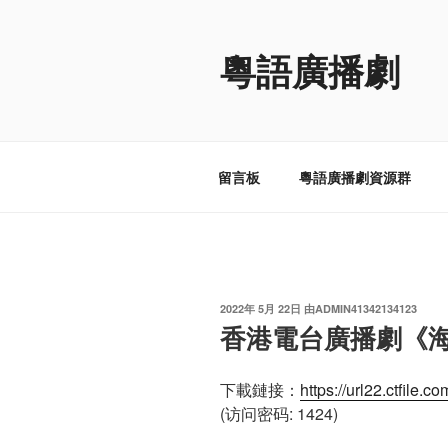
跳
至
粵語廣播劇
内
容
留言板
粵語廣播劇資源群
发
2022年 5月 22日
由
ADMIN41342134123
布
香港電台廣播劇《海
于
下載鏈接：
https://url22.ctfil
(访问密码: 1424)