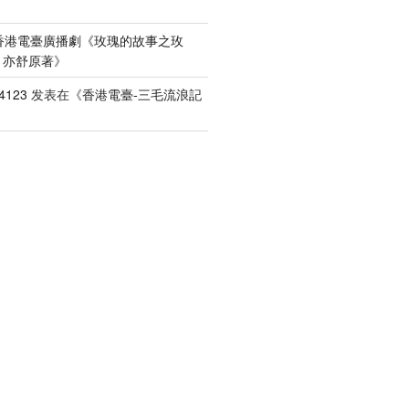
香港電臺廣播劇《玫瑰的故事之玫
）亦舒原著
》
4123
发表在《
香港電臺-三毛流浪記