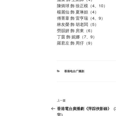
陳炳球 飾 徐正模（4、10）
楊麗仙 飾 夏琳妲（4）
傅菁葦 飾 雷亨瑞（4、9）
林友榮 飾 胡老闆（5）
勞韻妍 飾 房東（6）
丁茵 飾 妮娜（7、9）
羅君左 飾 周仔（9）
分
香港电台广播剧
类
文
上
上一篇
章
一
香港電台廣播劇《萍踪俠影錄》（3
篇
完）