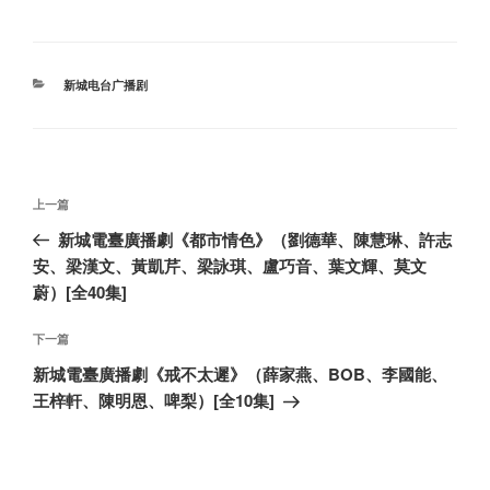
分
新城电台广播剧
类
文
上
上一篇
章
一
新城電臺廣播劇《都市情色》（劉德華、陳慧琳、許志
导
篇
安、梁漢文、黃凱芹、梁詠琪、盧巧音、葉文輝、莫文
航
文
蔚）[全40集]
章
下
下一篇
一
新城電臺廣播劇《戒不太遲》（薛家燕、BOB、李國能、
篇
王梓軒、陳明恩、啤梨）[全10集]
文
章