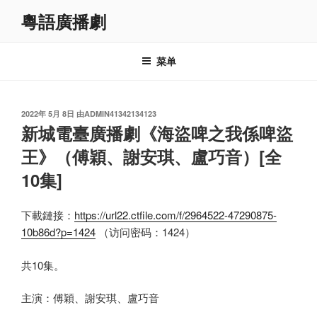
跳
粵語廣播劇
至
内
容
菜单
发
2022年 5月 8日
由
ADMIN41342134123
布
新城電臺廣播劇《海盜啤之我係啤盜
于
王》（傅穎、謝安琪、盧巧音）[全
10集]
下載鏈接：
https://url22.ctfile.com/f/2964522-47290875-
10b86d?p=1424
（访问密码：1424）
共10集。
主演：傅穎、謝安琪、盧巧音