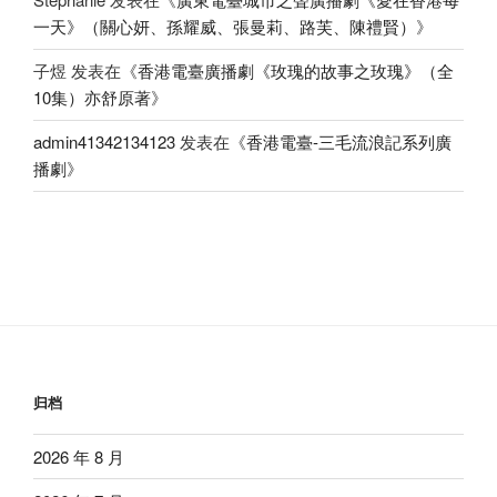
一天》（關心妍、孫耀威、張曼莉、路芙、陳禮賢）
》
子煜
发表在《
香港電臺廣播劇《玫瑰的故事之玫瑰》（全
10集）亦舒原著
》
admin41342134123
发表在《
香港電臺-三毛流浪記系列廣
播劇
》
归档
2026 年 8 月