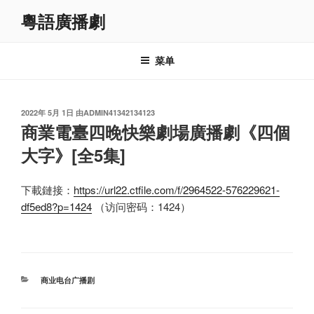
跳
粵語廣播劇
至
内
容
菜单
发
2022年 5月 1日
由
ADMIN41342134123
布
商業電臺四晚快樂劇場廣播劇《四個
于
大字》[全5集]
下載鏈接：
https://url22.ctfile.com/f/2964522-576229621-
df5ed8?p=1424
（访问密码：1424）
分
商业电台广播剧
类