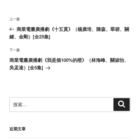
文
上
上一篇
章
一
商業電臺廣播劇《十五貫》（楊廣培、陳森、翠碧、關
导
篇
鍵、金剛）[全25集]
航
文
章
下
下一篇
一
商業電臺廣播劇《我是個100%的橙》（林海峰、關淑怡、
篇
吳孟達）[全5集]
文
章
搜
搜
索
索：
近期文章