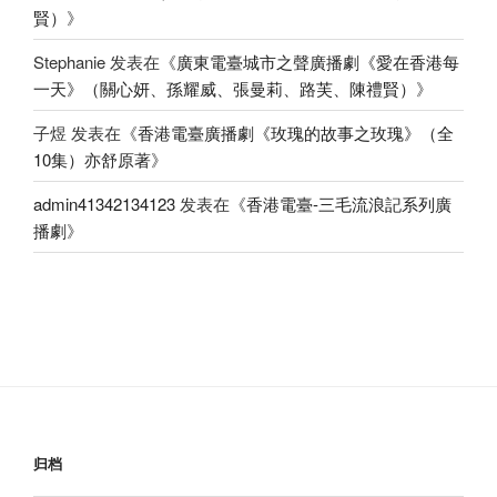
賢）
》
Stephanie
发表在《
廣東電臺城市之聲廣播劇《愛在香港每
一天》（關心妍、孫耀威、張曼莉、路芙、陳禮賢）
》
子煜
发表在《
香港電臺廣播劇《玫瑰的故事之玫瑰》（全
10集）亦舒原著
》
admin41342134123
发表在《
香港電臺-三毛流浪記系列廣
播劇
》
归档