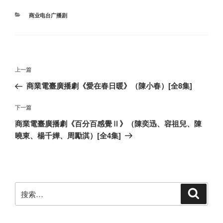
分
商业电台广播剧
类
文
上
上一篇
章
一
商業電臺廣播劇《愛在春日暖》（陳小春）[全8集]
导
篇
航
文
下
下一篇
章
一
商業電臺廣播劇《百分百感覺Ⅱ》（陳奕迅、容祖兒、陳
篇
曉東、楊千嬅、周勵淇）[全4集]
文
章
搜
搜
索
索：