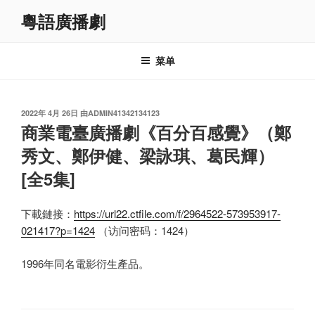
跳
粵語廣播劇
至
内
容
菜单
发
2022年 4月 26日
由
ADMIN41342134123
布
商業電臺廣播劇《百分百感覺》（鄭
于
秀文、鄭伊健、梁詠琪、葛民輝）
[全5集]
下載鏈接：
https://url22.ctfile.com/f/2964522-573953917-
021417?p=1424
（访问密码：1424）
1996年同名電影衍生產品。