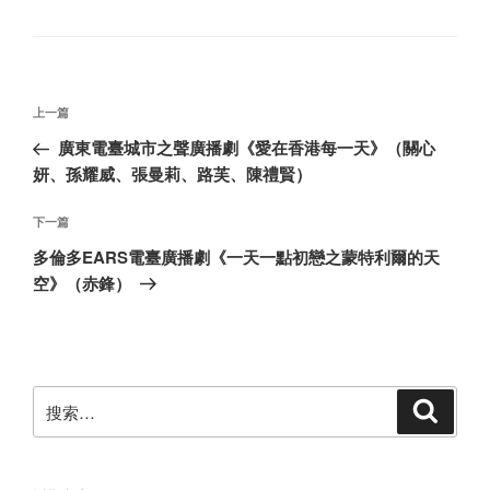
类
文
上
上一篇
章
一
廣東電臺城市之聲廣播劇《愛在香港每一天》（關心
导
篇
妍、孫耀威、張曼莉、路芙、陳禮賢）
航
文
章
下
下一篇
一
多倫多EARS電臺廣播劇《一天一點初戀之蒙特利爾的天
篇
空》（赤鋒）
文
章
搜
搜
索
索：