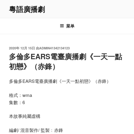
跳
粵語廣播劇
至
内
容
菜单
发
2020年 12月 15日
由
ADMIN41342134123
布
多倫多EARS電臺廣播劇《一天一點
于
初戀》（赤鋒）
多倫多EARS電臺廣播劇《一天一點初戀》（赤鋒）
格式：wma
集數：6
本故事純屬虛構
編劇/ 混音製作/ 監製﹕赤鋒