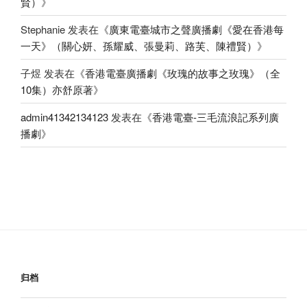
賢）
》
Stephanie
发表在《
廣東電臺城市之聲廣播劇《愛在香港每
一天》（關心妍、孫耀威、張曼莉、路芙、陳禮賢）
》
子煜
发表在《
香港電臺廣播劇《玫瑰的故事之玫瑰》（全
10集）亦舒原著
》
admin41342134123
发表在《
香港電臺-三毛流浪記系列廣
播劇
》
归档