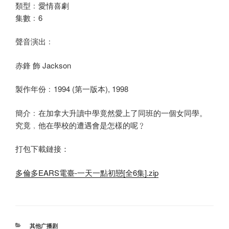
類型﹕愛情喜劇
集數﹕6
聲音演出﹕
赤鋒 飾 Jackson
製作年份﹕1994 (第一版本), 1998
簡介﹕在加拿大升讀中學竟然愛上了同班的一個女同學。
究竟﹐他在學校的遭遇會是怎樣的呢﹖
打包下載鏈接：
多倫多EARS電臺-一天一點初戀[全6集].zip
分
其他广播剧