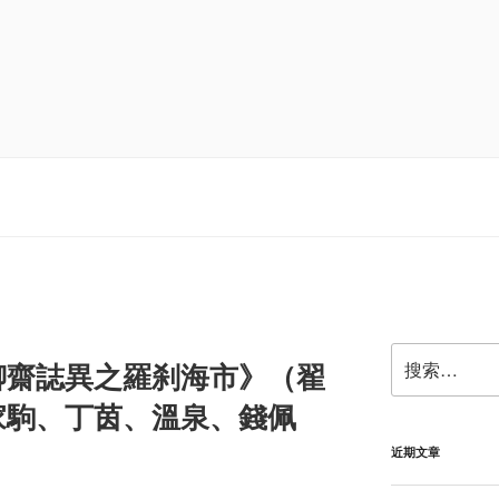
搜
聊齋誌異之羅刹海市》（翟
索：
家駒、丁茵、溫泉、錢佩
近期文章