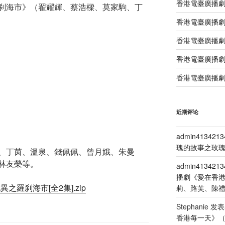
香港電臺廣播
刹海市》（翟耀輝、蔡浩樑、莫家駒、丁
香港電臺廣播劇
香港電臺廣播劇
香港電臺廣播劇
香港電臺廣播劇
近期评论
admin4134213
瑰的故事之玫瑰
、丁茵、溫泉、錢佩佩、曾月娥、朱曼
林友榮等。
admin4134213
播劇《愛在香
之羅刹海市[全2集].zip
莉、路芙、陳
Stephanie
发表
香港每一天》