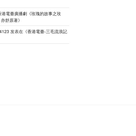
香港電臺廣播劇《玫瑰的故事之玫
）亦舒原著
》
4123
发表在《
香港電臺-三毛流浪記