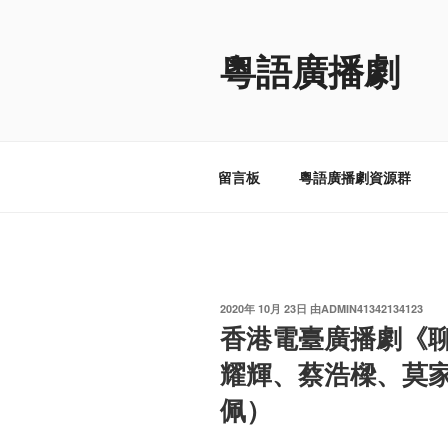
跳
至
粵語廣播劇
内
容
留言板
粵語廣播劇資源群
发
2020年 10月 23日
由
ADMIN41342134123
布
香港電臺廣播劇《
于
耀輝、蔡浩樑、莫
佩）