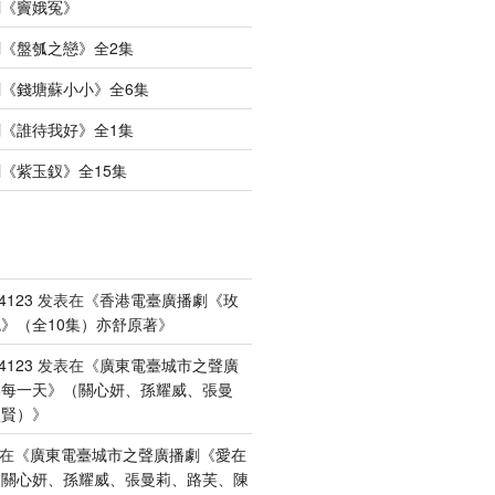
劇《竇娥冤》
《盤瓠之戀》全2集
《錢塘蘇小小》全6集
《誰待我好》全1集
《紫玉釵》全15集
4123
发表在《
香港電臺廣播劇《玫
》（全10集）亦舒原著
》
4123
发表在《
廣東電臺城市之聲廣
港每一天》（關心妍、孫耀威、張曼
禮賢）
》
在《
廣東電臺城市之聲廣播劇《愛在
（關心妍、孫耀威、張曼莉、路芙、陳