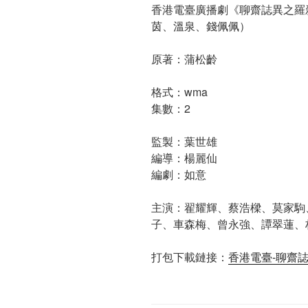
香港電臺廣播劇《聊齋誌異之羅
茵、溫泉、錢佩佩）
原著：蒲松齡
格式：wma
集數：2
監製：葉世雄
編導：楊麗仙
編劇：如意
主演：翟耀輝、蔡浩樑、莫家駒
子、車森梅、曾永強、譚翠蓮、
打包下載鏈接：
香港電臺-聊齋誌異