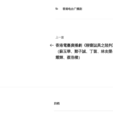
分
香港电台广播剧
类
文
上
上一篇
章
一
香港電臺廣播劇《聊齋誌異之陸判
篇
（蘇玉華、鄭子誠、丁茵、林友榮
导
文
耀輝、蔡浩樑）
航
章
归档