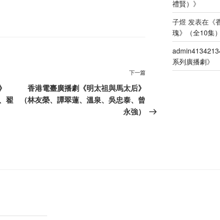
禮賢）
》
子煜
发表在《
瑰》（全10集
admin4134213
系列廣播劇
》
下
下一篇
一
》
香港電臺廣播劇《明太祖與馬太后》
篇
、翟
（林友榮、譚翠蓮、溫泉、吳忠泰、曾
文
永強）
章