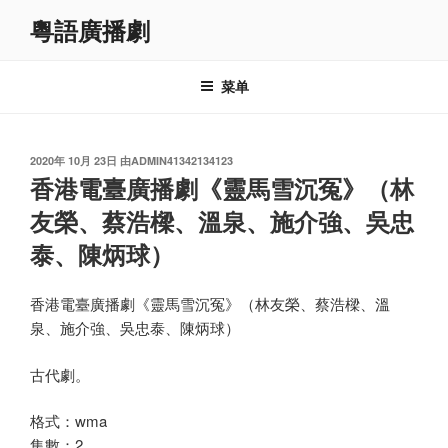
跳
粵語廣播劇
至
内
容
菜单
发
2020年 10月 23日
由
ADMIN41342134123
布
香港電臺廣播劇《靈馬雪沉冤》（林
于
友榮、蔡浩樑、溫泉、施介強、吳忠
泰、陳炳球）
香港電臺廣播劇《靈馬雪沉冤》（林友榮、蔡浩樑、溫
泉、施介強、吳忠泰、陳炳球）
古代劇。
格式：wma
集數：2