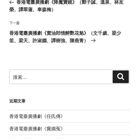
一
香港電臺廣播劇《降魔寶鏡》（鄭子誠、溫泉、林友
导
篇
榮、譚翠蓮、車森梅）
航
文
章
下
下一篇
一
香港電臺廣播劇《賣油郎情醉艷花魁》（文千歲、梁少
篇
笙、梁天、許淑嫺、譚樹強、陳燕青）
文
章
搜
搜
索
索：
近期文章
香港電臺廣播劇《任氏傳》
香港電臺廣播劇《竇娥冤》