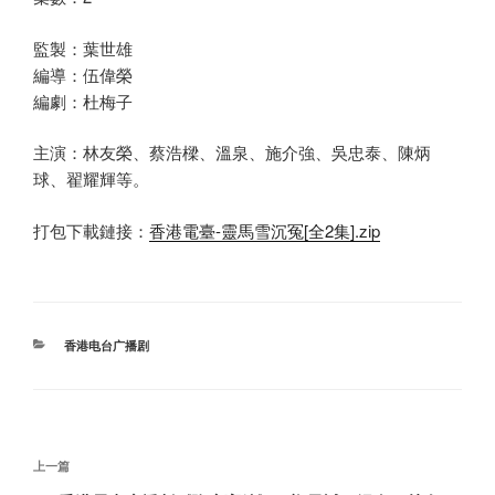
監製：葉世雄
編導：伍偉榮
編劇：杜梅子
主演：林友榮、蔡浩樑、溫泉、施介強、吳忠泰、陳炳
球、翟耀輝等。
打包下載鏈接：
香港電臺-靈馬雪沉冤[全2集].zip
分
香港电台广播剧
类
文
上
上一篇
章