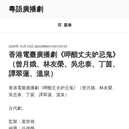
跳
粵語廣播劇
至
内
容
菜单
发
2020年 10月 23日
由
ADMIN41342134123
布
香港電臺廣播劇《呷醋丈夫妒忌鬼》
于
（曾月娥、林友榮、吳忠泰、丁茵、
譚翠蓮、溫泉）
香港電臺廣播劇《呷醋丈夫妒忌鬼》（曾月娥、林友榮、
吳忠泰、丁茵、譚翠蓮、溫泉）
古代劇。
監製：葉世雄
編導：伍偉榮