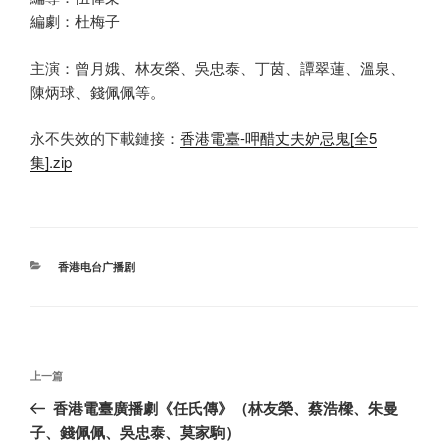
編劇：杜梅子
主演：曾月娥、林友榮、吳忠泰、丁茵、譚翠蓮、溫泉、
陳炳球、錢佩佩等。
永不失效的下載鏈接：
香港電臺-呷醋丈夫妒忌鬼[全5
集].zip
分
香港电台广播剧
类
文
上
上一篇
章
一
香港電臺廣播劇《任氏傳》（林友榮、蔡浩樑、朱曼
导
篇
子、錢佩佩、吳忠泰、莫家駒）