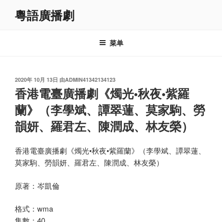
跳
粵語廣播劇
至
内
容
菜单
发
2020年 10月 13日
由
ADMIN41342134123
布
香港電臺廣播劇《燭光•秋夜•紫羅
于
蘭》（李學斌、譚翠蓮、莫家駒、勞
韻妍、羅君左、陳潤成、林友榮）
香港電臺廣播劇《燭光•秋夜•紫羅蘭》（李學斌、譚翠蓮、
莫家駒、勞韻妍、羅君左、陳潤成、林友榮）
原著：岑凱倫
格式：wma
集數：40