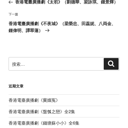
一
香港電臺廣播劇《太初》（劉德華、梁詠琪、鍾景輝）
导
篇
航
文
下
下一篇
章
一
香港電臺廣播劇《不夜城》（梁榮忠、田蕊妮、八両金、
篇
鍾偉明、譚翠蓮）
文
章
搜
搜
索
索：
近期文章
香港電臺廣播劇《竇娥冤》
香港電臺廣播劇《盤瓠之戀》全2集
香港電臺廣播劇《錢塘蘇小小》全6集