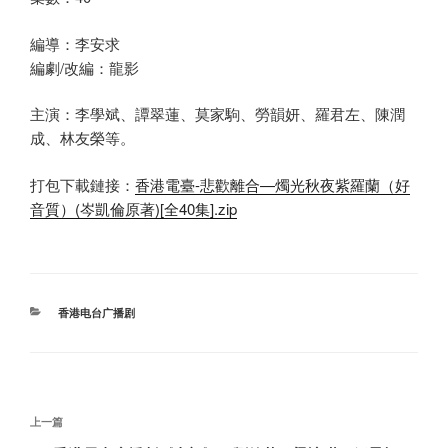
編導：李安求
編劇/改編：龍影
主演：李學斌、譚翠蓮、莫家駒、勞韻妍、羅君左、陳潤
成、林友榮等。
打包下載鏈接：
香港電臺-悲歡離合—燭光秋夜紫羅蘭（好
音質）(岑凱倫原著)[全40集].zip
分
香港电台广播剧
类
文
上
上一篇
章