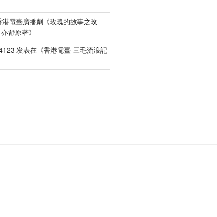
香港電臺廣播劇《玫瑰的故事之玫
）亦舒原著
》
4123
发表在《
香港電臺-三毛流浪記