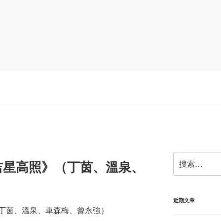
搜
吉星高照》（丁茵、溫泉、
索：
近期文章
丁茵、溫泉、車森梅、曾永強）