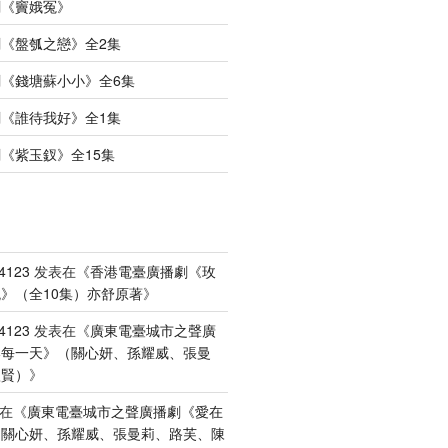
劇《竇娥冤》
《盤瓠之戀》全2集
《錢塘蘇小小》全6集
《誰待我好》全1集
《紫玉釵》全15集
4123
发表在《
香港電臺廣播劇《玫
》（全10集）亦舒原著
》
4123
发表在《
廣東電臺城市之聲廣
港每一天》（關心妍、孫耀威、張曼
禮賢）
》
在《
廣東電臺城市之聲廣播劇《愛在
（關心妍、孫耀威、張曼莉、路芙、陳