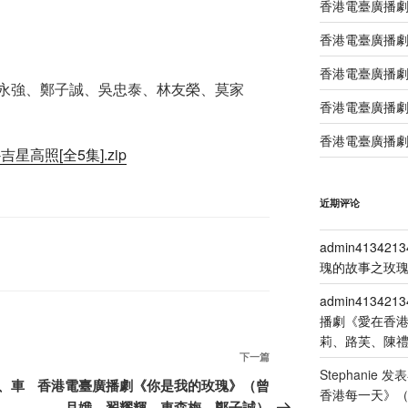
香港電臺廣播
香港電臺廣播劇
香港電臺廣播劇
永強、鄭子誠、吳忠泰、林友榮、莫家
香港電臺廣播劇
香港電臺廣播劇
吉星高照[全5集].zip
近期评论
admin4134213
瑰的故事之玫瑰
admin4134213
播劇《愛在香
莉、路芙、陳
下
下一篇
Stephanie
发表
一
、車
香港電臺廣播劇《你是我的玫瑰》（曾
香港每一天》
篇
月娥、翟耀輝、車森梅、鄭子誠）