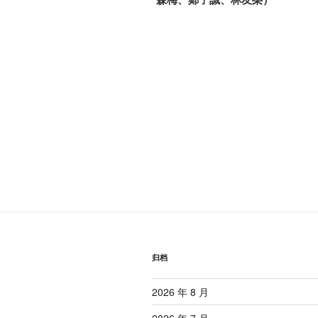
导
文
航
章
归档
2026 年 8 月