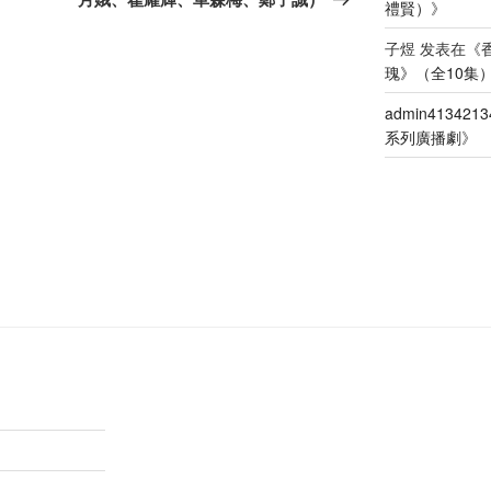
禮賢）
》
文
章
子煜
发表在《
瑰》（全10集
admin4134213
系列廣播劇
》