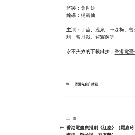
監製：葉世雄
編導：楊麗仙
主演：丁茵、溫泉、車森梅、曾
駒、曾月娥、翟耀輝等。
永不失效的下載鏈接：
香港電臺-
分
香港电台广播剧
类
文
上
上一篇
章
一
香港電臺廣播劇《紅塵》（羅嘉玲
篇
森梅、鄭子誠、林友榮）