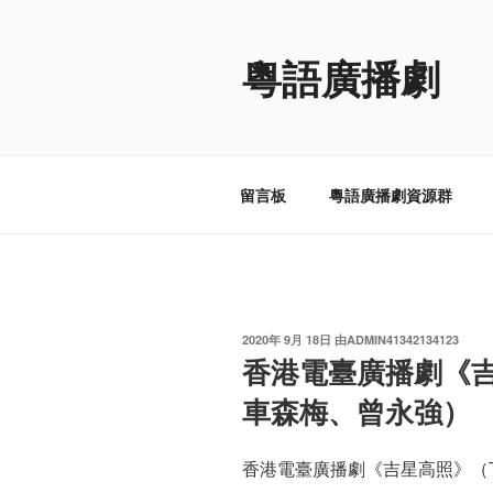
跳
至
粵語廣播劇
内
容
留言板
粵語廣播劇資源群
发
2020年 9月 18日
由
ADMIN41342134123
布
香港電臺廣播劇《
于
車森梅、曾永強）
香港電臺廣播劇《吉星高照》（