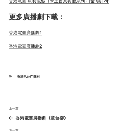
香港電臺-眞眞假假（宋王台茶餐廳系列）[全3集].zip
更多廣播劇下載：
香港電臺廣播劇1
香港電臺廣播劇2
分
香港电台广播剧
类
文
上
上一篇
章
一
香港電臺廣播劇《章台柳》
导
篇
航
文
下一篇