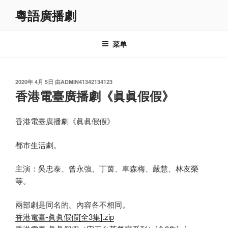
跳
粵語廣播劇
至
内
容
菜单
发
2020年 4月 5日
由
ADMIN41342134123
布
香港電臺廣播劇《眞眞假假》
于
香港電臺廣播劇《眞眞假假》
都市生活劇。
主演：吳忠泰、曾永強、丁茵、車森梅、嚴慧、林友榮
等。
兩部劇是同名的。內容各不相同。
香港電臺-眞眞假假[全3集].zip