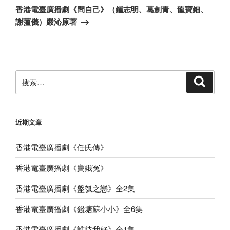
一
香港電臺廣播劇《問自己》（鍾志明、葛劍青、龍寶鈿、
篇
謝薀儀）嚴沁原著
文
章
搜
搜
索
索：
近期文章
香港電臺廣播劇《任氏傳》
香港電臺廣播劇《竇娥冤》
香港電臺廣播劇《盤瓠之戀》全2集
香港電臺廣播劇《錢塘蘇小小》全6集
香港電臺廣播劇《誰待我好》全1集