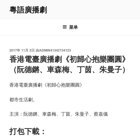
跳
粵語廣播劇
至
内
容
菜单
发
2017年 11月 2日
由
ADMIN41342134123
布
香港電臺廣播劇《初歸心抱樂團圓》
于
（阮德鏘、車森梅、丁茵、朱曼子）
香港電臺廣播劇《初歸心抱樂團圓》
都市生活劇。
主演：阮德鏘、車森梅、丁茵、朱曼子、蔡嘉儀
打包下載：