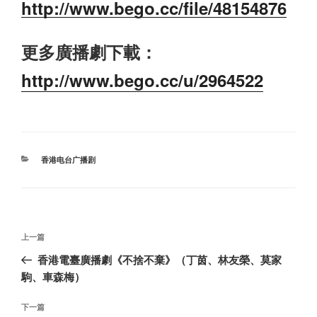
http://www.bego.cc/file/48154876
更多廣播劇下載：
http://www.bego.cc/u/2964522
分
香港电台广播剧
类
文
上
上一篇
章
一
香港電臺廣播劇《不捨不棄》（丁茵、林友榮、莫家
导
篇
駒、車森梅）
航
文
章
下
下一篇