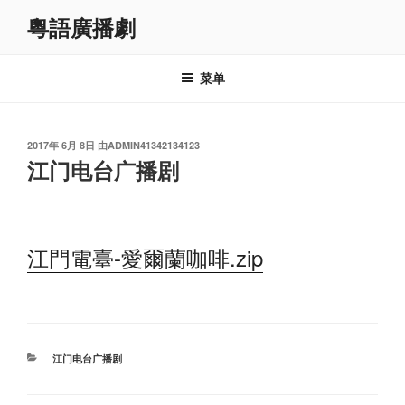
跳
粵語廣播劇
至
内
容
菜单
发
2017年 6月 8日
由
ADMIN41342134123
布
江门电台广播剧
于
江門電臺-愛爾蘭咖啡.zip
分
江门电台广播剧
类