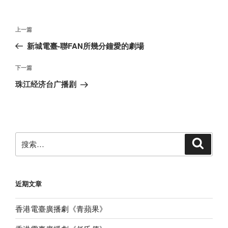
文
上
上一篇
章
一
新城電臺-聯FAN所幾分鐘愛的劇場
导
篇
航
文
下
下一篇
章
一
珠江经济台广播剧
篇
文
章
搜
搜
索
索：
近期文章
香港電臺廣播劇《青蘋果》